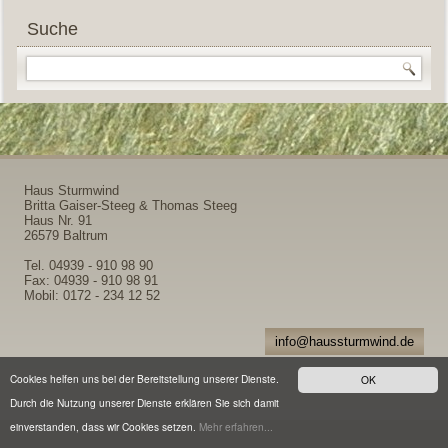
Suche
Haus Sturmwind
Britta Gaiser-Steeg & Thomas Steeg
Haus Nr. 91
26579 Baltrum
Tel. 04939 - 910 98 90
Fax: 04939 - 910 98 91
Mobil: 0172 - 234 12 52
info@haussturmwind.de
Anfahrt
-
Impres
sum
Cookies helfen uns bei der Bereitstellung unserer Dienste.
OK
Durch die Nutzung unserer Dienste erklären Sie sich damit
einverstanden, dass wir Cookies setzen.
Mehr erfahren...