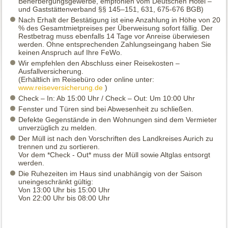
Beherbergungsgewerbe, empfohlen vom Deutschen Hotel –
und Gaststättenverband §§ 145–151, 631, 675-676 BGB)
Nach Erhalt der Bestätigung ist eine Anzahlung in Höhe von 20
% des Gesamtmietpreises per Überweisung sofort fällig. Der
Restbetrag muss ebenfalls 14 Tage vor Anreise überwiesen
werden. Ohne entsprechenden Zahlungseingang haben Sie
keinen Anspruch auf Ihre FeWo.
Wir empfehlen den Abschluss einer Reisekosten –
Ausfallversicherung.
(Erhältlich im Reisebüro oder online unter:
www.reiseversicherung.de
)
Check – In: Ab 15:00 Uhr / Check – Out: Um 10:00 Uhr
Fenster und Türen sind bei Abwesenheit zu schließen.
Defekte Gegenstände in den Wohnungen sind dem Vermieter
unverzüglich zu melden.
Der Müll ist nach den Vorschriften des Landkreises Aurich zu
trennen und zu sortieren.
Vor dem *Check - Out* muss der Müll sowie Altglas entsorgt
werden.
Die Ruhezeiten im Haus sind unabhängig von der Saison
uneingeschränkt gültig:
Von 13:00 Uhr bis 15:00 Uhr
Von 22:00 Uhr bis 08:00 Uhr